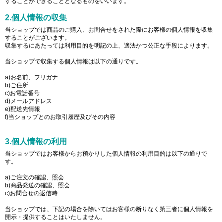
することができることとなるものをいいます。
2.個人情報の収集
当ショップでは商品のご購入、お問合せをされた際にお客様の個人情報を収集
することがございます。
収集するにあたっては利用目的を明記の上、適法かつ公正な手段によります。
当ショップで収集する個人情報は以下の通りです。
a)お名前、フリガナ
b)ご住所
c)お電話番号
d)メールアドレス
e)配送先情報
f)当ショップとのお取引履歴及びその内容
3.個人情報の利用
当ショップではお客様からお預かりした個人情報の利用目的は以下の通りで
す。
a)ご注文の確認、照会
b)商品発送の確認、照会
c)お問合せの返信時
当ショップでは、下記の場合を除いてはお客様の断りなく第三者に個人情報を
開示・提供することはいたしません。