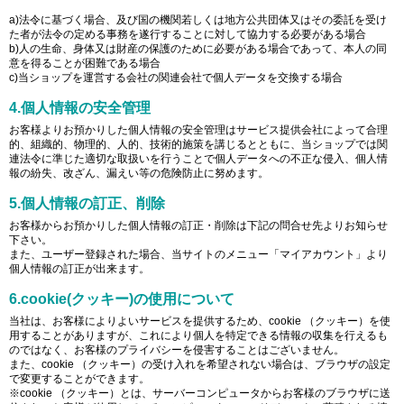
a)法令に基づく場合、及び国の機関若しくは地方公共団体又はその委託を受け
た者が法令の定める事務を遂行することに対して協力する必要がある場合
b)人の生命、身体又は財産の保護のために必要がある場合であって、本人の同
意を得ることが困難である場合
c)当ショップを運営する会社の関連会社で個人データを交換する場合
4.個人情報の安全管理
お客様よりお預かりした個人情報の安全管理はサービス提供会社によって合理
的、組織的、物理的、人的、技術的施策を講じるとともに、当ショップでは関
連法令に準じた適切な取扱いを行うことで個人データへの不正な侵入、個人情
報の紛失、改ざん、漏えい等の危険防止に努めます。
5.個人情報の訂正、削除
お客様からお預かりした個人情報の訂正・削除は下記の問合せ先よりお知らせ
下さい。
また、ユーザー登録された場合、当サイトのメニュー「マイアカウント」より
個人情報の訂正が出来ます。
6.cookie(クッキー)の使用について
当社は、お客様によりよいサービスを提供するため、cookie （クッキー）を使
用することがありますが、これにより個人を特定できる情報の収集を行えるも
のではなく、お客様のプライバシーを侵害することはございません。
また、cookie （クッキー）の受け入れを希望されない場合は、ブラウザの設定
で変更することができます。
※cookie （クッキー）とは、サーバーコンピュータからお客様のブラウザに送