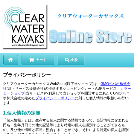
カート
検索
プライバシーポリシー
クリアウォーターカヤックスWebStore(以下当ショップ)は、
GMOペパボ株式会
社
(以下サービス提供会社)の提供するショッピングカートASPサービス
カラー
ミーショップ
(当サービス)を利用して当ショップを開設するにあたりGMOペパ
ボ株式会社の定めた
プライバシー・ポリシー
に則った個人情報の取扱いを行い
ます。
1.個人情報の定義
「個人情報」とは、生存する個人に関する情報であって、当該情報に含まれる
氏名、生年月日その他の記述等により特定の個人を識別することができるも
の、及び他の情報と容易に照合することができ、それにより特定の個人を識別