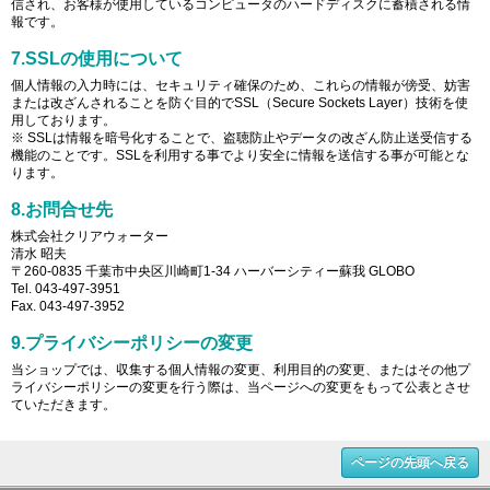
信され、お客様が使用しているコンピュータのハードディスクに蓄積される情
報です。
7.SSLの使用について
個人情報の入力時には、セキュリティ確保のため、これらの情報が傍受、妨害
または改ざんされることを防ぐ目的でSSL（Secure Sockets Layer）技術を使
用しております。
※ SSLは情報を暗号化することで、盗聴防止やデータの改ざん防止送受信する
機能のことです。SSLを利用する事でより安全に情報を送信する事が可能とな
ります。
8.お問合せ先
株式会社クリアウォーター
清水 昭夫
〒260-0835 千葉市中央区川崎町1-34 ハーバーシティー蘇我 GLOBO
Tel. 043-497-3951
Fax. 043-497-3952
9.プライバシーポリシーの変更
当ショップでは、収集する個人情報の変更、利用目的の変更、またはその他プ
ライバシーポリシーの変更を行う際は、当ページへの変更をもって公表とさせ
ていただきます。
ページの先頭へ戻る