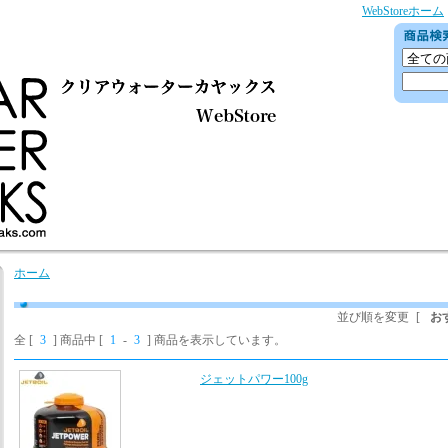
WebStoreホーム
ホーム
並び順を変更
[
お
全 [
3
] 商品中 [
1
-
3
] 商品を表示しています。
ジェットパワー100g