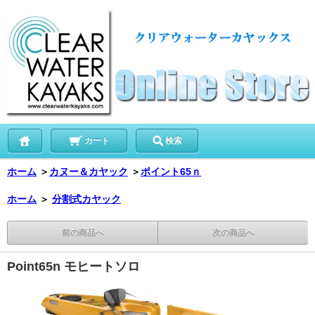
カート
検索
ホーム
＞
カヌー＆カヤック
＞
ポイント65ｎ
ホーム
＞
分割式カヤック
前の商品へ
次の商品へ
Point65n モヒートソロ