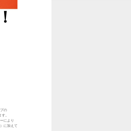
プの
ます。
ーにより
）に加えて