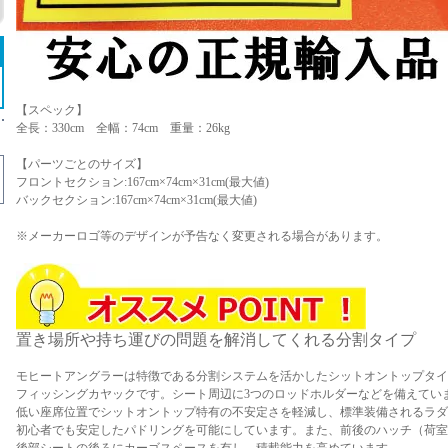
【スペック】
全長：330cm 全幅：74cm 重量：26kg
【パーツごとのサイズ】
フロントセクション:167cm×74cm×31cm(最大値)
バックセクション:167cm×74cm×31cm(最大値)
※メーカーロゴ等のデザインが予告なく変更される場合があります。
置き場所や持ち運びの問題を解消してくれる分割タイプ
モヒートアングラーは特徴である分割システムを活かしたシットオントップタイ
フィッシングカヤックです。シート周辺に3つのロッドホルダーなどを備えてい
低い座席位置でシットオントップ特有の不安定さを軽減し、標準装備されるラダ
初心者でも安定したパドリングを可能にしています。また、前後のハッチ（荷室