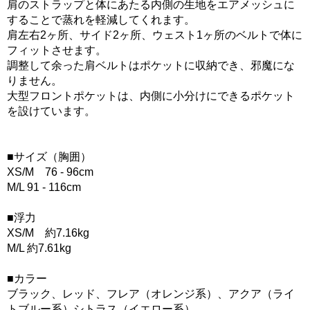
肩のストラップと体にあたる内側の生地をエアメッシュに
することで蒸れを軽減してくれます。
肩左右2ヶ所、サイド2ヶ所、ウェスト1ヶ所のベルトで体に
フィットさせます。
調整して余った肩ベルトはポケットに収納でき、邪魔にな
りません。
大型フロントポケットは、内側に小分けにできるポケット
を設けています。
■サイズ（胸囲）
XS/M 76 - 96cm
M/L 91 - 116cm
■浮力
XS/M 約7.16kg
M/L 約7.61kg
■カラー
ブラック、レッド、フレア（オレンジ系）、アクア（ライ
トブルー系）シトラス（イエロー系）