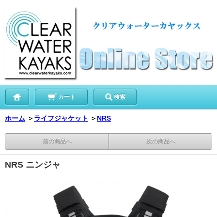
カート
検索
ホーム
＞
ライフジャケット
＞
NRS
前の商品へ
次の商品へ
NRS ニンジャ